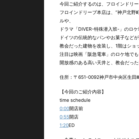
今回ご紹介するのは、フロインドリー
フロインドリーブ本店は、“神戸北野
ルや、
ドラマ「DIVER-特殊潜入班-」の
ドイツの伝統的なパンやお菓子などが
教会だった建物を改装し、1階はショ
注目は映画「阪急電車」のロケ地でも
開放感のある高い天井と、教会だった
住所：〒651-0092神戸市中央区生田町4
【今回のご紹介内容】
time schedule
0:00
開店前
0:55
開店
1:20
ED