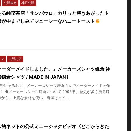
北野観光
神戸北野
ある純喫茶店「サンパウロ」カリっと焼きあがったト
蜜が中までしみてジューシーなハニートースト
ョン
北野お店
オーダーメイドしました。』メーカーズシャツ鎌倉 神
倉シャツ / MADE IN JAPAN】
野にあるお店、メーカーズシャツ鎌倉さんでオーダーメイドを作
！ ●メーカーズシャツ鎌倉について 1993年、歴史が多く残る鎌
業から、上質な素材を使い、縫製はメイ ...
人館ネットの公式ミュージックビデオ《どこからきた