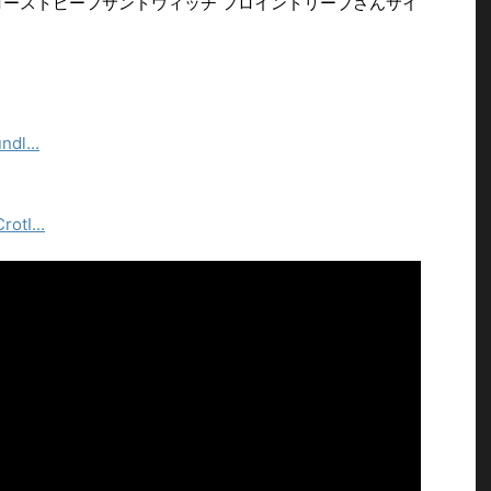
ローストビーフサンドウィッチ フロインドリーブさんサイ
dl...
otI...