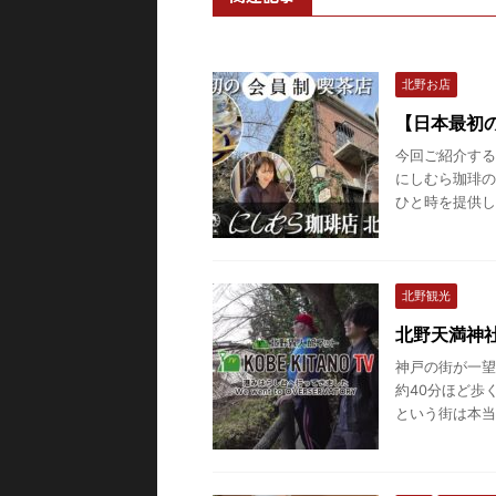
北野お店
【日本最初
今回ご紹介する
にしむら珈琲の
ひと時を提供して
北野観光
北野天満神
神戸の街が一望
約40分ほど歩
という街は本当