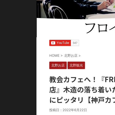
HOME
>
北野お店
>
北野お店
北野観光
教会カフェへ！『FRE
店』木造の落ち着い
にピッタリ【神戸カ
投稿日：
2022年6月22日