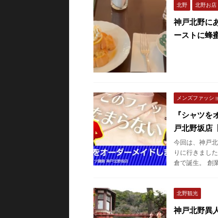
北野
北野お店
神戸北野に
ーストに蜂
メンズファッシ
『シャツを
戸北野坂店【鎌
今回は、神戸北
りに行きました
倉で誕生。 創
北野観光
神戸北野異