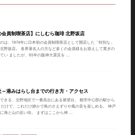
の会員制喫茶店】にしむら珈琲 北野坂店
のは、1974年に日本初の会員制喫茶店として開店した「特別な」
北野坂店。 各界著名人の方など多くの会員様をお迎えして寛ぎの
い ましたが、95年の阪神大震災を ...
社～港みはらし台までの行き方・アクセス
できる、北野地区で一番高台にある展望台。 都市中心部の駅から
くだけで、これだけ静かで鳥のさえずりや風の音を楽しめる。 神戸
に海と山の近い街。 まずはここから神 ...