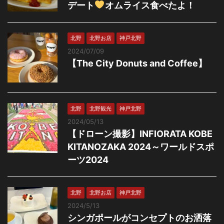
デート
オムライス食べたよ！
北野
北野お店
神戸北野
2024/07/09
【The City Donuts and Coffee】
北野
北野観光
神戸北野
2024/05/13
【ドローン撮影】INFIORATA KOBE
KITANOZAKA 2024～ワールドスポ
ーツ2024
北野
北野お店
神戸北野
2024/5/13
シンガポールがコンセプトのお洒落