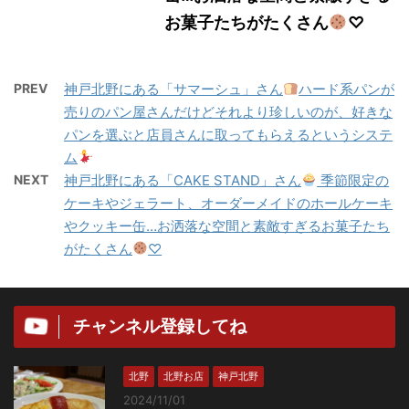
お菓子たちがたくさん
♡
PREV
神戸北野にある「サマーシュ」さん
ハード系パンが
売りのパン屋さんだけどそれより珍しいのが、好きな
パンを選ぶと店員さんに取ってもらえるというシステ
ム
NEXT
神戸北野にある「CAKE STAND」さん
季節限定の
ケーキやジェラート、オーダーメイドのホールケーキ
やクッキー缶…お洒落な空間と素敵すぎるお菓子たち
がたくさん
♡
チャンネル登録してね
北野
北野お店
神戸北野
2024/11/01