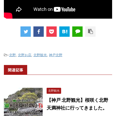
-
北野
,
北野お店
,
北野観光
,
神戸北野
関連記事
北野観光
【神戸 北野観光】桜咲く北野
天満神社に行ってきました。