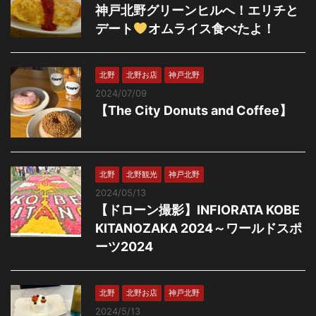
神戸北野グリーンヒルへ！エリチと
デート
オムライス食べたよ！
北野
北野お店
神戸北野
2024/07/09
【The City Donuts and Coffee】
北野
北野観光
神戸北野
2024/05/13
【ドローン撮影】INFIORATA KOBE
KITANOZAKA 2024～ワールドスポ
ーツ2024
北野
北野お店
神戸北野
2024/5/13