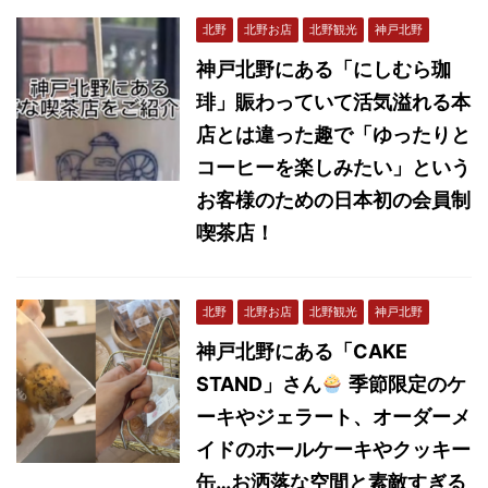
北野
北野お店
北野観光
神戸北野
神戸北野にある「にしむら珈
琲」賑わっていて活気溢れる本
店とは違った趣で「ゆったりと
コーヒーを楽しみたい」という
お客様のための日本初の会員制
喫茶店！
北野
北野お店
北野観光
神戸北野
神戸北野にある「CAKE
STAND」さん
季節限定のケ
ーキやジェラート、オーダーメ
イドのホールケーキやクッキー
缶…お洒落な空間と素敵すぎる