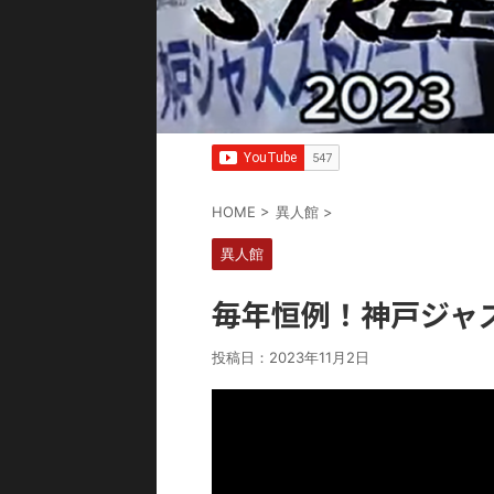
HOME
>
異人館
>
異人館
毎年恒例！神戸ジャ
投稿日：
2023年11月2日