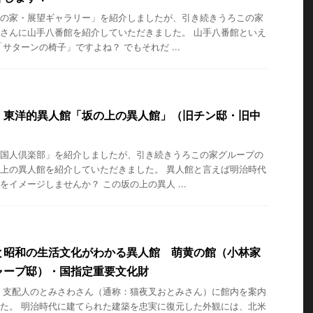
の家・展望ギャラリー」を紹介しましたが、引き続きうろこの家
さんに山手八番館を紹介していただきました。 山手八番館といえ
サターンの椅子」ですよね？ でもそれだ ...
！東洋的異人館「坂の上の異人館」（旧チン邸・旧中
国人倶楽部」を紹介しましたが、引き続きうろこの家グループの
上の異人館を紹介していただきました。 異人館と言えば明治時代
をイメージしませんか？ この坂の上の異人 ...
と昭和の生活文化がわかる異人館 萌黄の館（小林家
ャープ邸）・国指定重要文化財
 支配人のとみさわさん（通称：猫夜叉おとみさん）に館内を案内
た。 明治時代に建てられた建築を忠実に復元した外観には、北米