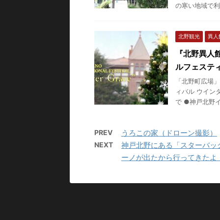
の寒い地域で利
北野観光
異人
『北野異人
ルフェスティバル
「北野町広場」
ィバル ウイン
で ●神戸北野イ
PREV
うろこの家（ドローン撮影）
NEXT
神戸北野にある「スターバック
ーノが出たから行ってきたよ