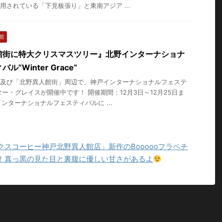
用されている「下見板張り」と東南アジア ...
館
館街に特大クリスマスツリー』北野インターナショナ
”Winter Grace”
及び「北野異人館街」周辺で、神戸インターナショナルフェステ
ター・グレイスが開催中です！ 開催期間：12月3日～12月25日ま
ンターナショナルフェスティバルに ...
スコーヒー神戸北野異人館店」新作のBoooooフラペチ
！真っ黒の見た目と裏腹に優しい甘さがあるよ