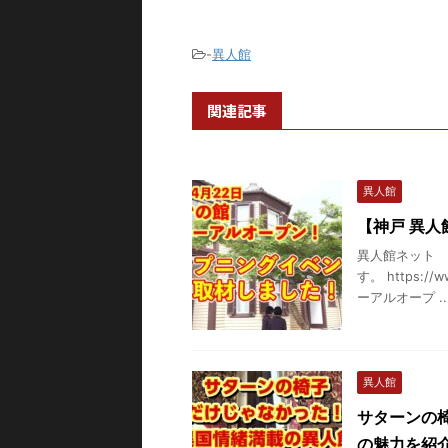
-
異人館
関連記事
異人館
【神戸 異
異人館ネット 
す。 https://
ーアルオープ ..
異人館
サターンの
の魅力を紹