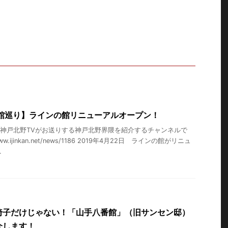
人館巡り】ラインの館リニューアルオープン！
神戸北野TVがお送りする神戸北野界隈を紹介するチャンネルで
www.ijinkan.net/news/1186​ 2019年4月22日 ラインの館がリニュ
.
椅子だけじゃない！「山手八番館」（旧サンセン邸）
介します！