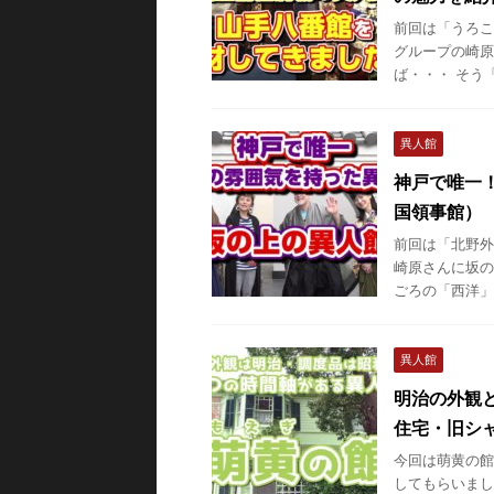
前回は「うろこ
グループの崎原
ば・・・ そう「
異人館
神戸で唯一
国領事館）
前回は「北野外
崎原さんに坂の
ごろの「西洋」
異人館
明治の外観
住宅・旧シ
今回は萌黄の館
してもらいまし