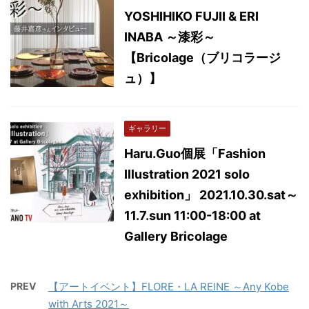
YOSHIHIKO FUJII & ERI
INABA ～漆彩～
【Bricolage（ブリコラージ
ュ）】
ギャラリー
Haru.Guo個展「Fashion
Illustration 2021 solo
exhibition」 2021.10.30.sat～
11.7.sun 11:00-18:00 at
Gallery Bricolage
PREV
【アートイベント】FLORE・LA REINE ～Any Kobe
with Arts 2021～