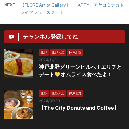
NEXT
【FLORE Artist Gallery】「HAPPY」アヤコタナカド
ライフラワースクール
チャンネル登録してね
北野
北野お店
神戸北野
2024/11/01
神戸北野グリーンヒルへ！エリチと
デート
オムライス食べたよ！
北野
北野お店
神戸北野
2024/07/09
【The City Donuts and Coffee】