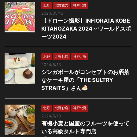
北野
北野観光
神戸北野
2024/05/13
【ドローン撮影】INFIORATA KOBE
KITANOZAKA 2024～ワールドスポ
ーツ2024
北野
北野お店
神戸北野
2024/5/13
シンガポールがコンセプトのお洒落
なケーキ屋の「THE SULTRY
STRAITS」さん
北野
北野お店
神戸北野
2024/5/13
有機小麦と国産のフルーツを使って
いる高級タルト専門店